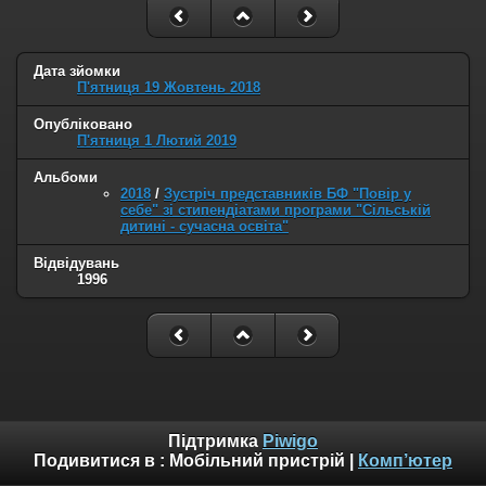
Дата зйомки
П'ятниця 19 Жовтень 2018
Опубліковано
П'ятниця 1 Лютий 2019
Альбоми
2018
/
Зустріч представників БФ "Повір у
себе" зі стипендіатами програми "Сільській
дитині - сучасна освіта"
Відвідувань
1996
Підтримка
Piwigo
Подивитися в :
Мобільний пристрій
|
Комп’ютер