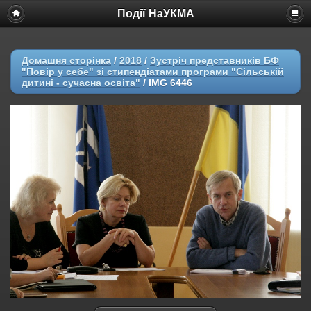
Події НаУКМА
Домашня сторінка
/
2018
/
Зустріч представників БФ
"Повір у себе" зі стипендіатами програми "Сільській
дитині - сучасна освіта"
/
IMG 6446