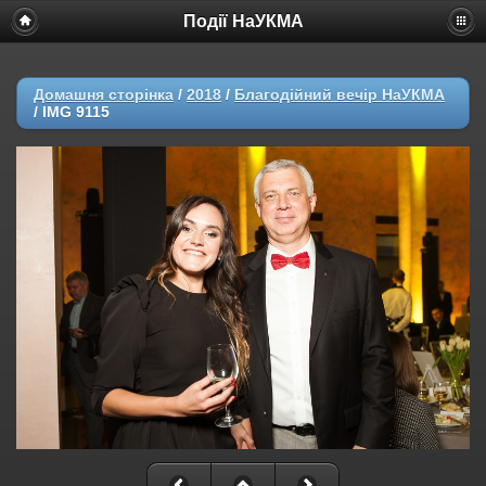
Події НаУКМА
Домашня сторінка
/
2018
/
Благодійний вечір НаУКМА
/
IMG 9115