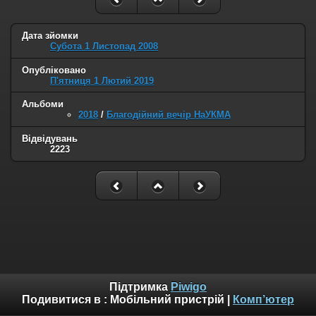
Дата зйомки
Субота 1 Листопад 2008
Опубліковано
П'ятниця 1 Лютий 2019
Альбоми
2018
/
Благодійний вечір НаУКМА
Відвідувань
2223
Підтримка
Piwigo
Подивитися в :
Мобільний пристрій
|
Комп’ютер