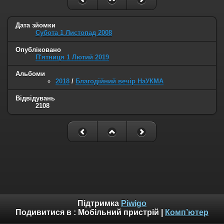
Дата зйомки
Субота 1 Листопад 2008
Опубліковано
П'ятниця 1 Лютий 2019
Альбоми
2018
/
Благодійний вечір НаУКМА
Відвідувань
2108
Підтримка
Piwigo
Подивитися в :
Мобільний пристрій
|
Комп’ютер