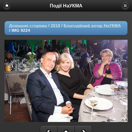
Події НаУКМА
Домашня сторінка
/
2018
/
Благодійний вечір НаУКМА
/
IMG 9224