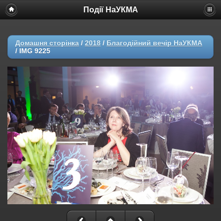
Події НаУКМА
Домашня сторінка
/
2018
/
Благодійний вечір НаУКМА
/
IMG 9225