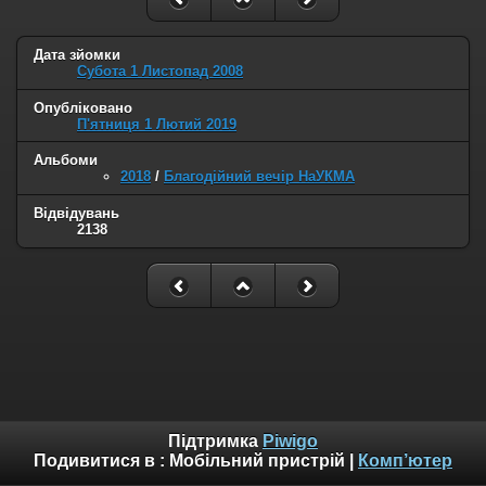
Дата зйомки
Субота 1 Листопад 2008
Опубліковано
П'ятниця 1 Лютий 2019
Альбоми
2018
/
Благодійний вечір НаУКМА
Відвідувань
2138
Підтримка
Piwigo
Подивитися в :
Мобільний пристрій
|
Комп’ютер