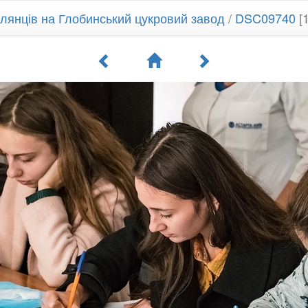
илянців на Глобинський цукровий завод
/
DSC09740
[1