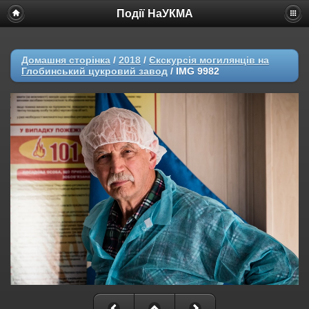
Події НаУКМА
Домашня сторінка
/
2018
/
Єкскурсія могилянців на
Глобинський цукровий завод
/
IMG 9982