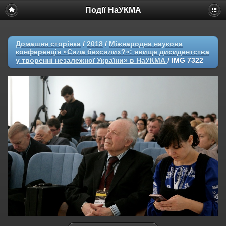
Події НаУКМА
Домашня сторінка
/
2018
/
Міжнародна наукова
конференція «Сила безсилих?»: явище дисидентства
у творенні незалежної України» в НаУКМА
/
IMG 7322