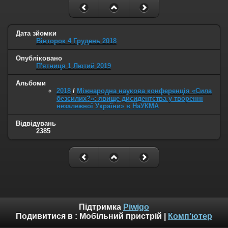
Дата зйомки
Вівторок 4 Грудень 2018
Опубліковано
П'ятниця 1 Лютий 2019
Альбоми
2018
/
Міжнародна наукова конференція «Сила
безсилих?»: явище дисидентства у творенні
незалежної України» в НаУКМА
Відвідувань
2385
Підтримка
Piwigo
Подивитися в :
Мобільний пристрій
|
Комп’ютер