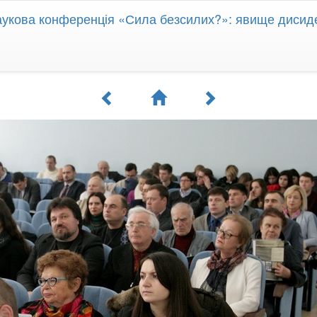
укова конференція «Сила безсилих?»: явище дисиден