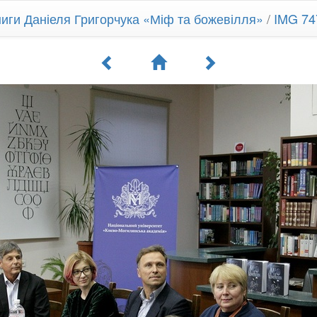
ниги Даніеля Григорчука «Міф та божевілля»
/
IMG 74