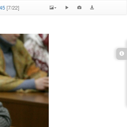
45
[7/22]