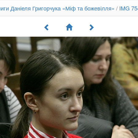
ниги Даніеля Григорчука «Міф та божевілля»
/
IMG 75