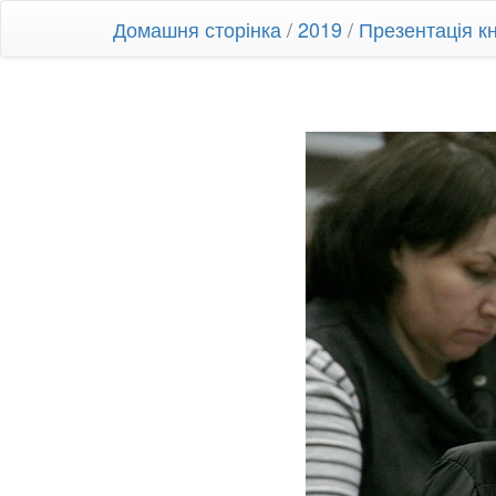
Домашня сторінка
/
2019
/
Презентація к