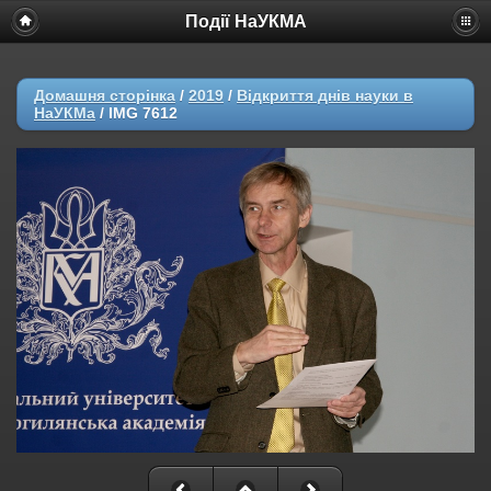
Події НаУКМА
Домашня сторінка
/
2019
/
Відкриття днів наyки в
НаУКМа
/
IMG 7612