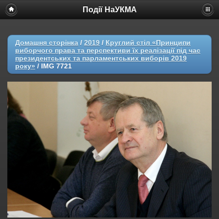
Події НаУКМА
Домашня сторінка
/
2019
/
Круглий стіл «Принципи
виборчого права та перспективи їх реалізації під час
президентських та парламентських виборів 2019
року»
/
IMG 7721