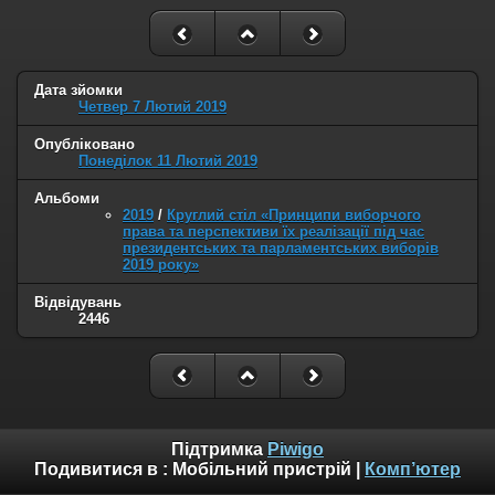
Дата зйомки
Четвер 7 Лютий 2019
Опубліковано
Понеділок 11 Лютий 2019
Альбоми
2019
/
Круглий стіл «Принципи виборчого
права та перспективи їх реалізації під час
президентських та парламентських виборів
2019 року»
Відвідувань
2446
Підтримка
Piwigo
Подивитися в :
Мобільний пристрій
|
Комп’ютер