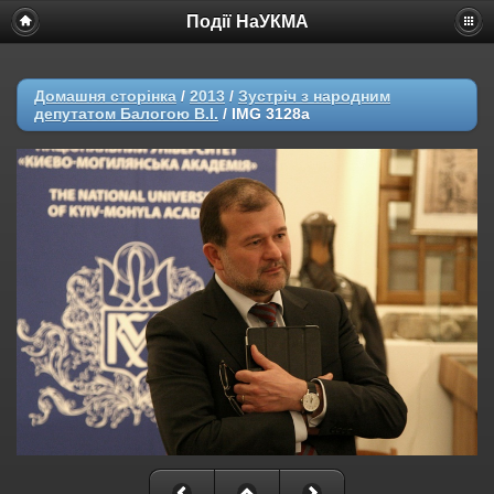
Події НаУКМА
Домашня сторінка
/
2013
/
Зустріч з народним
депутатом Балогою В.І.
/
IMG 3128a