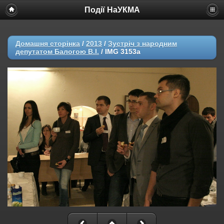
Події НаУКМА
Домашня сторінка
/
2013
/
Зустріч з народним
депутатом Балогою В.І.
/
IMG 3153a