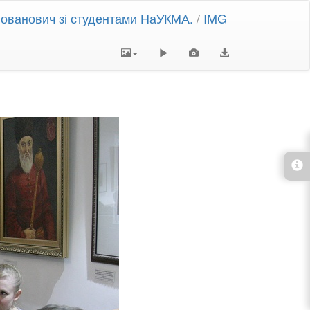
Йованович зі студентами НаУКМА.
/
IMG