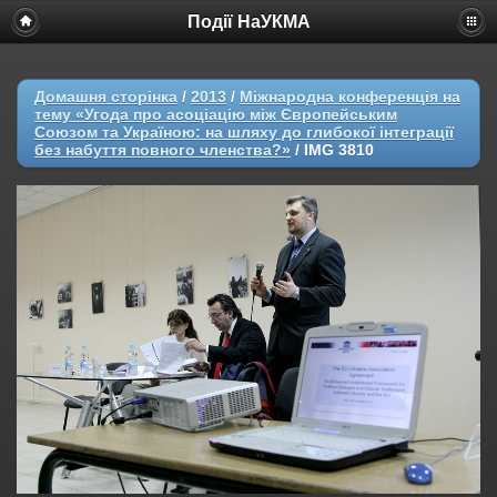
Події НаУКМА
Домашня сторінка
/
2013
/
Міжнародна конференція на
тему «Угода про асоціацію між Європейським
Союзом та Україною: на шляху до глибокої інтеграції
без набуття повного членства?»
/
IMG 3810