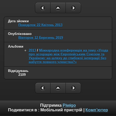
Дата зйомки
Понеділок 22 Квітень 2013
Опубліковано
Вівторок 12 Березень 2019
Альбоми
2013
/
Міжнародна конференція на тему «Угода
про асоціацію між Європейським Союзом та
Україною: на шляху до глибокої інтеграції без
набуття повного членства?»
Відвідувань
2109
Підтримка
Piwigo
Подивитися в :
Мобільний пристрій
|
Комп’ютер