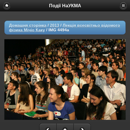
Події НаУКМА
Домашня сторінка
/
2013
/
Лекція всесвітньо відомого
фізика Мічіо Каку
/
IMG 4494a