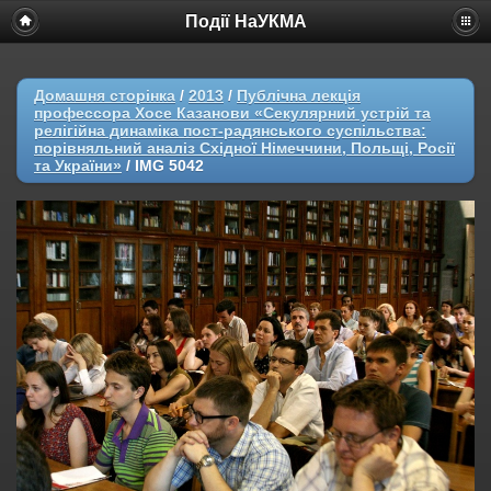
Події НаУКМА
Домашня сторінка
/
2013
/
Публічна лекція
профессора Хосе Казанови «Секулярний устрій та
релігійна динаміка пост-радянського суспільства:
порівняльний аналіз Східної Німеччини, Польщі, Росії
та України»
/
IMG 5042