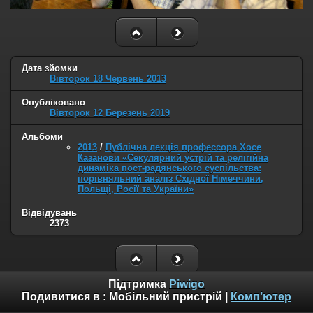
Дата зйомки
Вівторок 18 Червень 2013
Опубліковано
Вівторок 12 Березень 2019
Альбоми
2013
/
Публічна лекція профессора Хосе
Казанови «Секулярний устрій та релігійна
динаміка пост-радянського суспільства:
порівняльний аналіз Східної Німеччини,
Польщі, Росії та України»
Відвідувань
2373
Підтримка
Piwigo
Подивитися в :
Мобільний пристрій
|
Комп’ютер