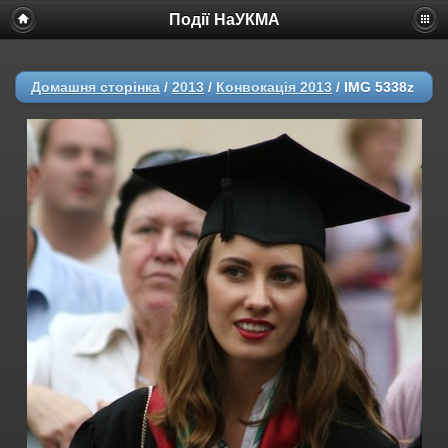
Події НаУКМА
Домашня сторінка
/
2013
/
Конвокація 2013
/
IMG 5338z