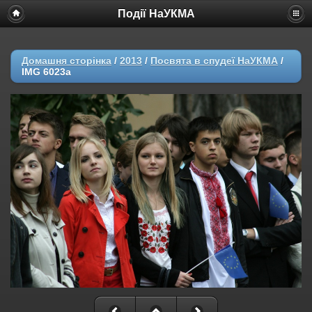
Події НаУКМА
Домашня сторінка
/
2013
/
Посвята в спудеї НаУКМА
/
IMG 6023a