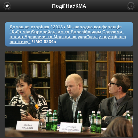
Події НаУКМА
Домашня сторінка
/
2013
/
Міжнародна конференція
"Київ між Європейським та Євразійським Союзами:
вплив Брюсселя та Москви на українську внутрішню
політику"
/
IMG 6234a