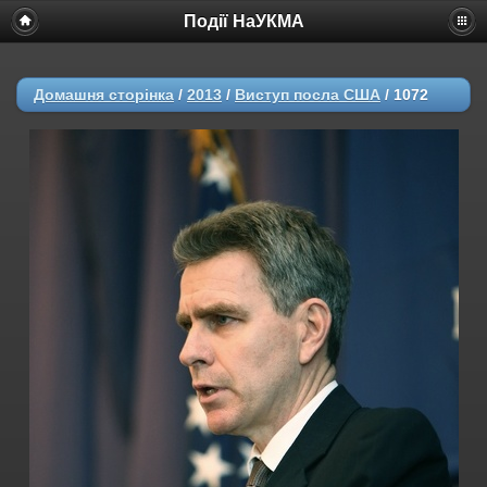
Події НаУКМА
Домашня сторінка
/
2013
/
Виступ посла США
/
1072