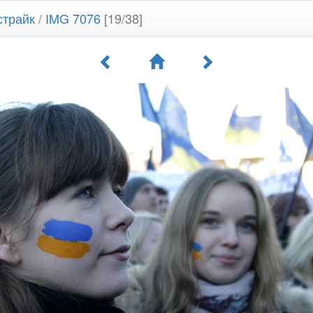
страйк
/
IMG 7076
[19/38]