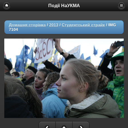
Події НаУКМА
Домашня сторінка
/
2013
/
Студентський страйк
/
IMG
7104