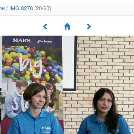
ри
/
IMG 8278
[20/60]