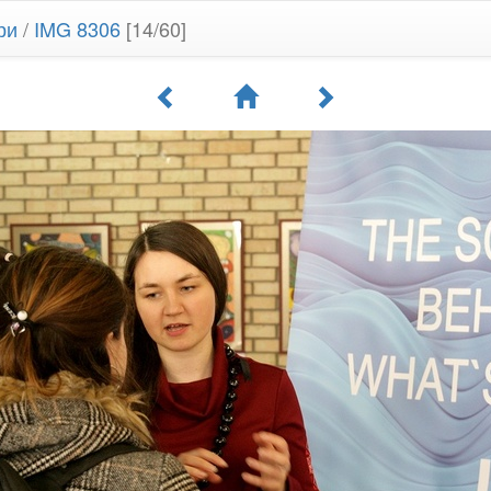
ри
/
IMG 8306
[14/60]