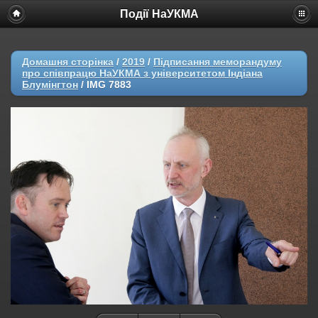
Події НаУКМА
Домашня сторінка
/
2019
/
Підписання меморандуму
про співпрацю НаУКМА з університетом Індіана
Блумінгтон
/
IMG 7883