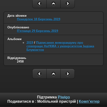
Дата зйомки
Понеділок 18 Березень 2019
Опубліковано
П'ятниця 29 Березень 2019
Альбоми
2019
/
Підписання меморандуму про
співпрацю НаУКМА з університетом Індіана
Блумінгтон
Відвідувань
2458
Підтримка
Piwigo
Подивитися в :
Мобільний пристрій
|
Комп’ютер