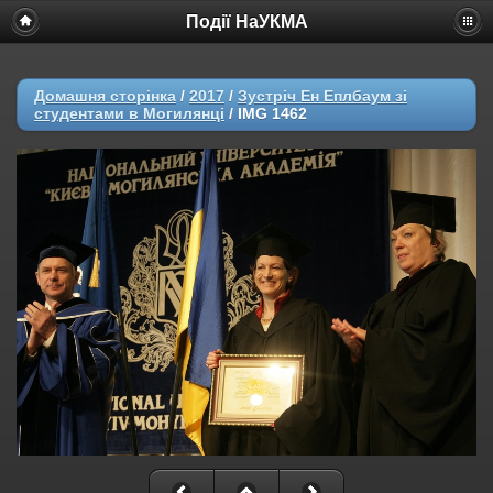
Події НаУКМА
Домашня сторінка
/
2017
/
Зустріч Ен Еплбаум зі
студентами в Могилянці
/
IMG 1462