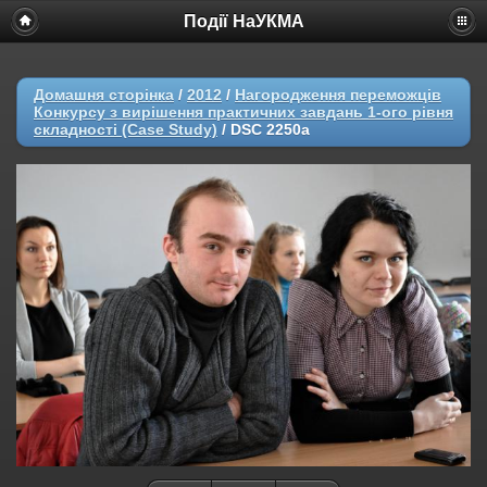
Події НаУКМА
Домашня сторінка
/
2012
/
Нагородження переможців
Конкурсу з вирішення практичних завдань 1-ого рівня
складності (Case Study)
/
DSC 2250a