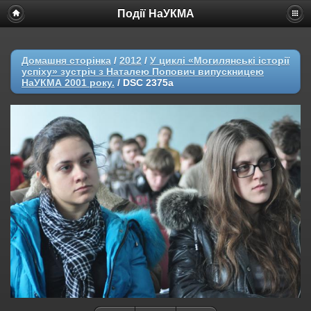
Події НаУКМА
Домашня сторінка
/
2012
/
У циклі «Могилянські історії
успіху» зустріч з Наталею Попович випускницею
НаУКМА 2001 року.
/
DSC 2375a