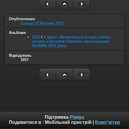
Опубліковано
Середа 10 Квітень 2019
Альбоми
2012
/
У циклі «Могилянські історії успіху»
зустріч з Наталею Попович випускницею
НаУКМА 2001 року.
Відвідувань
1857
Підтримка
Piwigo
Подивитися в :
Мобільний пристрій
|
Комп’ютер