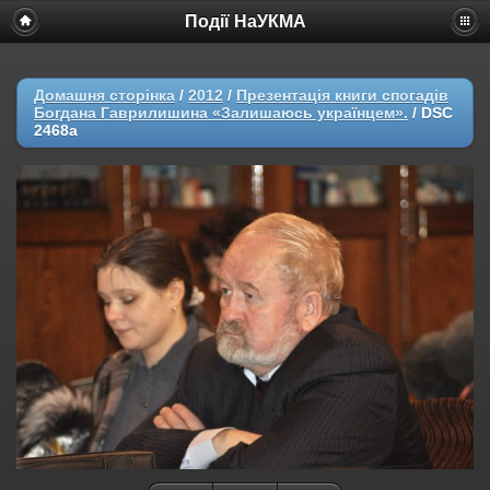
Події НаУКМА
Домашня сторінка
/
2012
/
Презентація книги спогадів
Богдана Гаврилишина «Залишаюсь українцем».
/
DSC
2468a