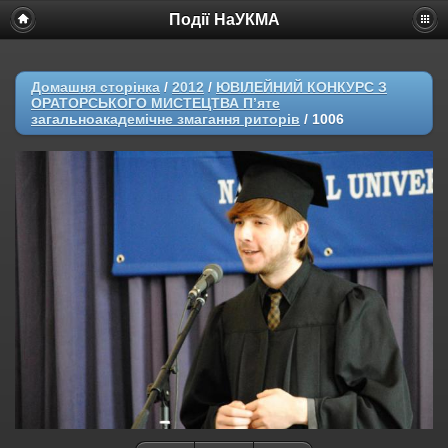
Події НаУКМА
Домашня сторінка
/
2012
/
ЮВІЛЕЙНИЙ КОНКУРС З
ОРАТОРСЬКОГО МИСТЕЦТВА П’яте
загальноакадемічне змагання риторів
/
1006