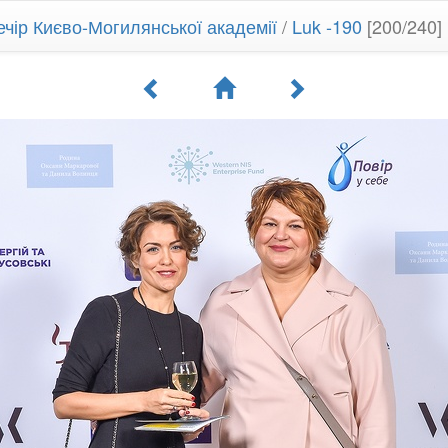
ечір Києво-Могилянської академії
/
Luk -190
[200/240]