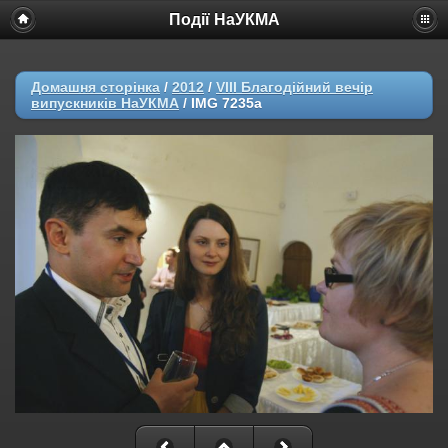
Події НаУКМА
Домашня сторінка
/
2012
/
VIII Благодійний вечір
випускників НаУКМА
/
IMG 7235a