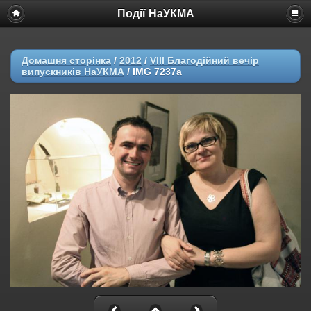
Події НаУКМА
Домашня сторінка
/
2012
/
VIII Благодійний вечір
випускників НаУКМА
/
IMG 7237a