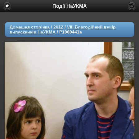
Події НаУКМА
Домашня сторінка
/
2012
/
VIII Благодійний вечір
випускників НаУКМА
/
P1000441a