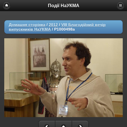
Події НаУКМА
Домашня сторінка
/
2012
/
VIII Благодійний вечір
випускників НаУКМА
/
P1000498a