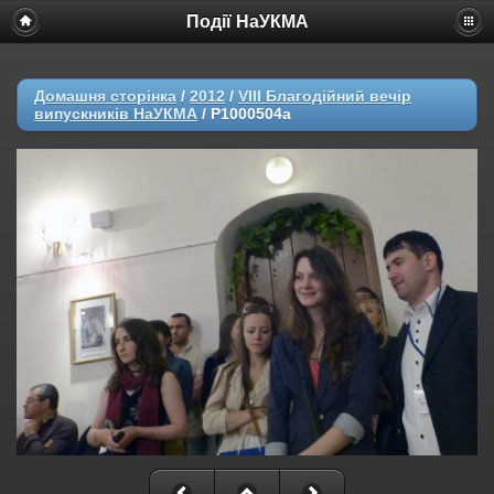
Події НаУКМА
Домашня сторінка
/
2012
/
VIII Благодійний вечір
випускників НаУКМА
/
P1000504a