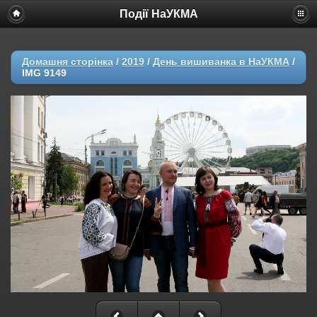
Події НаУКМА
Домашня сторінка
/
2019
/
День вишиванка в НаУКМА
/
IMG 9149