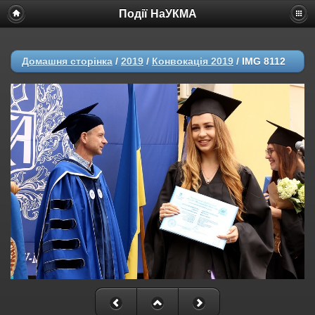
Події НаУКМА
Домашня сторінка
/
2019
/
Конвокація 2019
/
IMG 8112