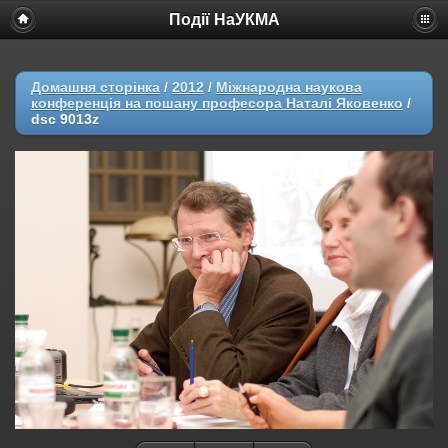
Події НаУКМА
Домашня сторінка
/
2012
/
Міжнародна наукова
конференція на пошану професора Наталі Яковенко
/
dsc 9013z