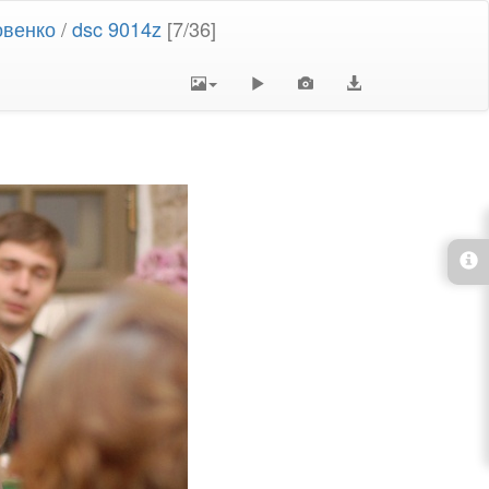
овенко
/
dsc 9014z
[7/36]