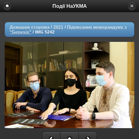
Події НаУКМА
Домашня сторінка
/
2021
/
Підписання меморандуму з
"Genesis"
/
IMG 5242