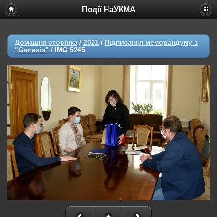
Події НаУКМА
Домашня сторінка
/
2021
/
Підписання меморандуму з
"Genesis"
/
IMG 5245