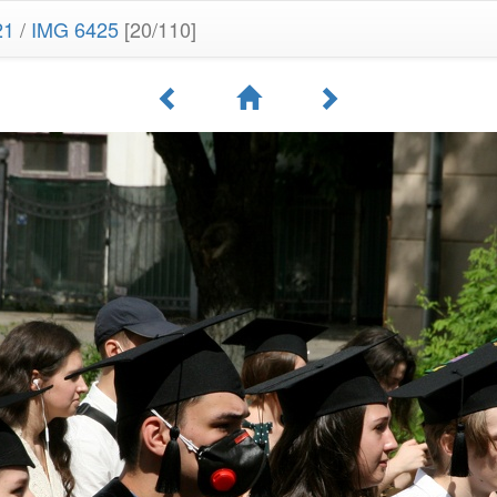
21
/
IMG 6425
[20/110]