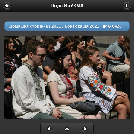
Події НаУКМА
Домашня сторінка
/
2021
/
Конвокація 2021
/
IMG 6428