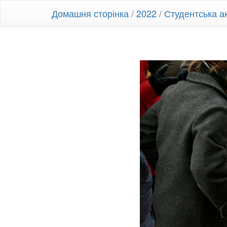
Домашня сторінка
/
2022
/
Студентська ак