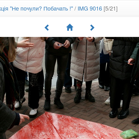
ція "Не почули? Побачать !"
/
IMG 9016
[5/21]