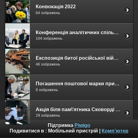
Конвокація 2022
64 зображень
Конференція аналітичних спільнот "Освіта: крос-секторальне обговорення візій післявоєнного розвитку галузі"
104 зображень
Експозиція битої російської військової техніки на Хрещатику
46 зображень
Погашення поштової марки присвяченої Григорію Сковороді
8 зображень
Акція біля пам\'ятника Сковорді до Дня Академії
29 зображень
Підтримка
Piwigo
Подивитися в :
Мобільний пристрій
|
Комп’ютер