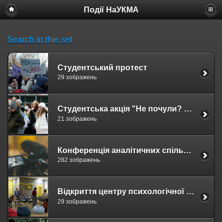
Події НаУКМА
Search in this set
Студентський протест
29 зображень
Студентська акція "Не почули? Побачать !"
21 зображень
Конференція аналітичних спільнот "Уроки війни та майбутня відбудова країни та суспільства"
282 зображень
Відкриття центру психологічної допомоги
29 зображень