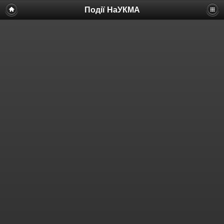
Події НаУКМА