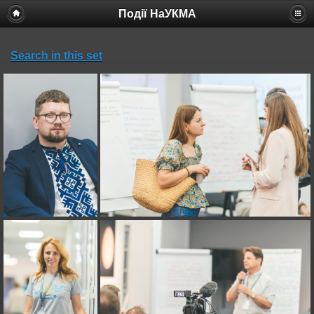
Події НаУКМА
Search in this set